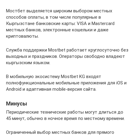
Мостбет выделяется широким выбором местных
способов оплаты, в том числе популярные в
Кыргызстане банковские карты: VISA и Mastercard
местных банков, электронные кошельки и даже
криптовалюты.
Служба поддержки Mostbet работает круглосуточно без
выходных и праздников. Операторы свободно владеют
кыргызским языком.
В мобильную экосистему Mostbet KG входят
полнофункциональные мобильные приложения для iOS и
Android и адаптивная mobile-версия сайта.
Минусы
Периодические технические работы могут длиться до
45 минут, обычно в ночное время по местному времени.
Ограниченный выбор местных банков для прямого