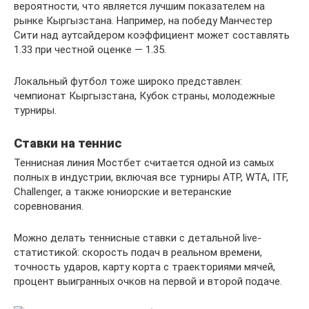
вероятности, что является лучшим показателем на
рынке Кыргызстана. Например, на победу Манчестер
Сити над аутсайдером коэффициент может составлять
1.33 при честной оценке — 1.35.
Локальный футбол тоже широко представлен:
чемпионат Кыргызстана, Кубок страны, молодежные
турниры.
Ставки на теннис
Теннисная линия Мостбет считается одной из самых
полных в индустрии, включая все турниры ATP, WTA, ITF,
Challenger, а также юниорские и ветеранские
соревнования.
Можно делать теннисные ставки с детальной live-
статистикой: скорость подач в реальном времени,
точность ударов, карту корта с траекториями мячей,
процент выигранных очков на первой и второй подаче.