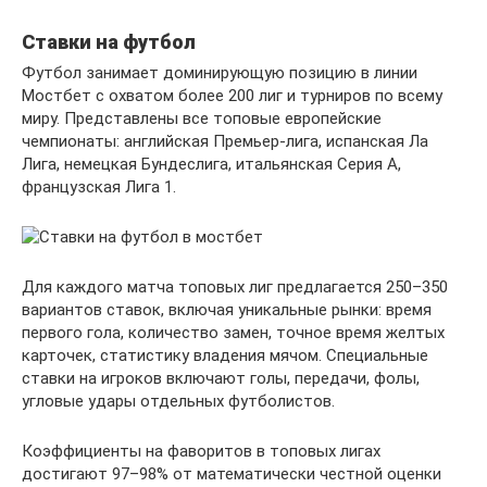
Ставки на футбол
Футбол занимает доминирующую позицию в линии
Мостбет с охватом более 200 лиг и турниров по всему
миру. Представлены все топовые европейские
чемпионаты: английская Премьер-лига, испанская Ла
Лига, немецкая Бундеслига, итальянская Серия А,
французская Лига 1.
Для каждого матча топовых лиг предлагается 250–350
вариантов ставок, включая уникальные рынки: время
первого гола, количество замен, точное время желтых
карточек, статистику владения мячом. Специальные
ставки на игроков включают голы, передачи, фолы,
угловые удары отдельных футболистов.
Коэффициенты на фаворитов в топовых лигах
достигают 97–98% от математически честной оценки