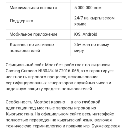
Максимальная выплата
5 000 000 сом
24/7 на кыргызском
Поддержка
языке
Мобильное приложение
iOS, Android
Количество активных
25+ млн по всему
пользователей
миру
Официальный сайт Мостбет работает по лицензии
Gaming Curacao №8048/JAZ2016-065, что гарантирует
честность игрового процесса, использование
сертифицированных генераторов случайных чисел и
надежную защиту средств пользователей.
Особенность Mostbet казино — в его глубокой
адаптации под местные запросы игроков из
Кыргызстана. На официальном сайте весь интерфейс
полностью переведен на кыргызский язык, включая
техническую терминологию и правила игр. Букмекерская