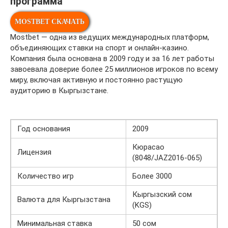
программа
MOSTBET СКАЧАТЬ
Mostbet — одна из ведущих международных платформ,
объединяющих ставки на спорт и онлайн-казино.
Компания была основана в 2009 году и за 16 лет работы
завоевала доверие более 25 миллионов игроков по всему
миру, включая активную и постоянно растущую
аудиторию в Кыргызстане.
Год основания
2009
Кюрасао
Лицензия
(8048/JAZ2016-065)
Количество игр
Более 3000
Кыргызский сом
Валюта для Кыргызстана
(KGS)
Минимальная ставка
50 сом