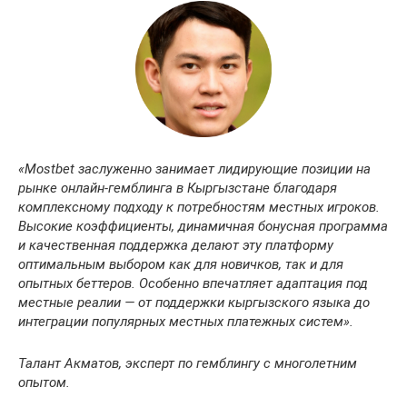
«Mostbet заслуженно занимает лидирующие позиции на
рынке онлайн-гемблинга в Кыргызстане благодаря
комплексному подходу к потребностям местных игроков.
Высокие коэффициенты, динамичная бонусная программа
и качественная поддержка делают эту платформу
оптимальным выбором как для новичков, так и для
опытных беттеров. Особенно впечатляет адаптация под
местные реалии — от поддержки кыргызского языка до
интеграции популярных местных платежных систем».
Талант Акматов, эксперт по гемблингу с многолетним
опытом.