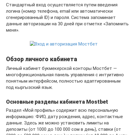
Стандартный вход осуществляется путем введения
логина (номер телефона, email или автоматически
сгенерированный ID) и пароля. Система запоминает
данные авторизации на 30 дней при отметке «Запомнить
меня».
Обзор личного кабинета
Личный кабинет букмекерской конторы Мостбет —
многофункциональная панель управления с интуитивно
понятным интерфейсом, полностью адаптированным
под кыргызский язык.
Основные разделы кабинета Mostbet
Раздел «Мой профиль» содержит всю персональную
информацию: ФИО, дату рождения, адрес, контактные
данные. Здесь же можно установить лимиты на
депозиты (от 1000 до 100 000 сом в день), ставки (от