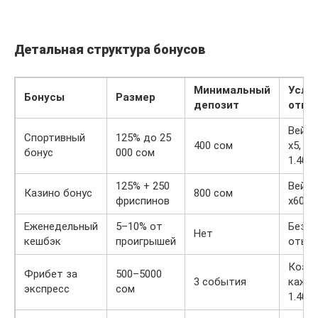
Детальная структура бонусов
Минимальный
Усло
Бонусы
Размер
депозит
отыг
Вейд
Спортивный
125% до 25
400 сом
x5, к
бонус
000 сом
1.40+
125% + 250
Вейд
Казино бонус
800 сом
фриспинов
x60
Еженедельный
5–10% от
Без
Нет
кешбэк
проигрышей
отыг
Коэф
Фрибет за
500–5000
3 события
кажд
экспресс
сом
1.40+