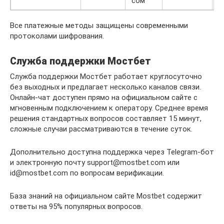
сом
Все платежные методы защищены современными
протоколами шифрования.
Служба поддержки Мостбет
Служба поддержки Мостбет работает круглосуточно
без выходных и предлагает несколько каналов связи.
Онлайн-чат доступен прямо на официальном сайте с
мгновенным подключением к оператору. Среднее время
решения стандартных вопросов составляет 15 минут,
сложные случаи рассматриваются в течение суток.
Дополнительно доступна поддержка через Telegram-бот
и электронную почту support@mostbet.com или
id@mostbet.com по вопросам верификации.
База знаний на официальном сайте Mostbet содержит
ответы на 95% популярных вопросов.