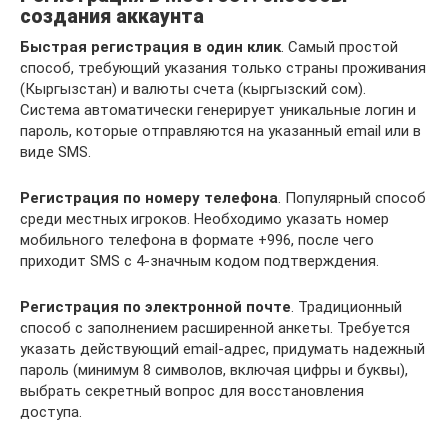
создания аккаунта
Быстрая регистрация в один клик
. Самый простой
способ, требующий указания только страны проживания
(Кыргызстан) и валюты счета (кыргызский сом).
Система автоматически генерирует уникальные логин и
пароль, которые отправляются на указанный email или в
виде SMS.
Регистрация по номеру телефона
. Популярный способ
среди местных игроков. Необходимо указать номер
мобильного телефона в формате +996, после чего
приходит SMS с 4-значным кодом подтверждения.
Регистрация по электронной почте
. Традиционный
способ с заполнением расширенной анкеты. Требуется
указать действующий email-адрес, придумать надежный
пароль (минимум 8 символов, включая цифры и буквы),
выбрать секретный вопрос для восстановления
доступа.